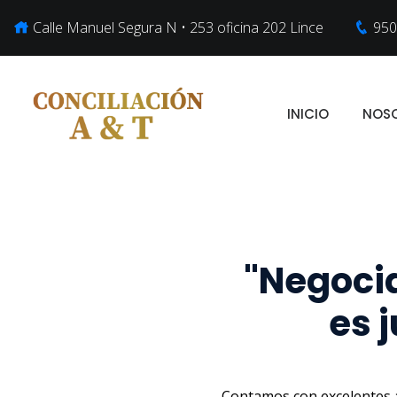
Calle Manuel Segura N • 253 oficina 202 Lince
950
INICIO
NOS
"Negocia
es 
Contamos con excelentes ab