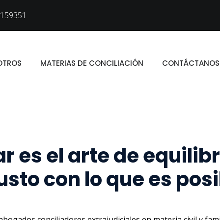
159351
OTROS
MATERIAS DE CONCILIACIÓN
CONTÁCTANOS
r es el arte de equilibr
justo con lo que es posi
ogados conciliadores extrajudiciales en materia civil y fami