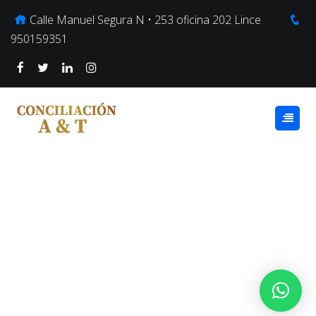
Calle Manuel Segura N • 253 oficina 202 Lince
950159351