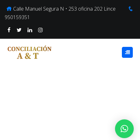
Calle Manuel Segura N • 253 oficina 202 Lince
950159351