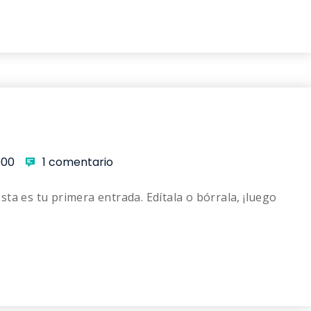
000
1 comentario
ta es tu primera entrada. Edítala o bórrala, ¡luego